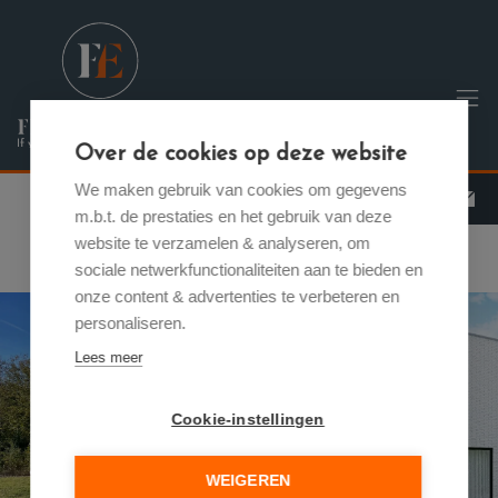
Menu overslaan en naar de inhoud gaan
Over de cookies op deze website
We maken gebruik van cookies om gegevens
m.b.t. de prestaties en het gebruik van deze
website te verzamelen & analyseren, om
sociale netwerkfunctionaliteiten aan te bieden en
onze content & advertenties te verbeteren en
personaliseren.
Lees meer
Cookie-instellingen
Previous
Nex
WEIGEREN