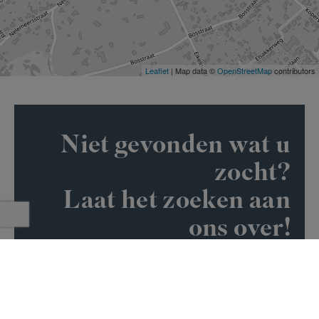
Leaflet
| Map data ©
OpenStreetMap
contributors
Niet gevonden wat u
zocht?
Laat het zoeken aan
ons over!
SCHRIJF
u in