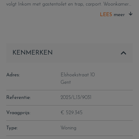
volgt Inkom met gastentoilet en trap, carport. Woonkamer
met open keuken, berging/wasplaats. Op de verdieping: 3
LEES
slaapkamers , berging, badkamer met douche en bad,
afzonderlijk toilet. Gelegen op het einde van de verkaveling
en omgeven door groen. Bij het inrijden van de verkaveling
is een ruime strook voorzien met bomen en groen, op die
manier zit je over enkele tijd afgesloten van de
KENMERKEN
brouwerijstraat. Prijs/kwaliteit is dit een aanrader Plannen
zijn beschikbaar op kantoor. Voor inlichtingen bellen naar
Conny 0498/696563 Info@flameestate.be
Adres:
Elshoekstraat 10
Gent
Referentie:
2025/L13/9031
Vraagprijs:
€ 529.345
Type:
Woning