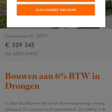
ALLE COOKIES TOESTAAN
GENT
Elshoekstraat 10
€ 529 345
Ref. 2025/L13/9031
Bouwen aan 6% BTW in
Drongen
In deze doodlopenstraat wordt deze energiezuinige woning
gebouwd. De woning is west georiënteerd. De indeling is als