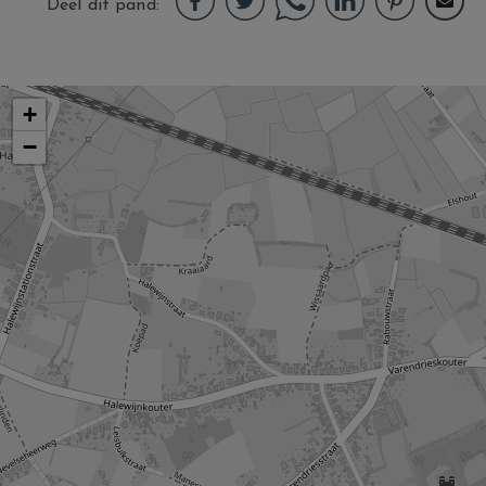
Deel dit pand
+
−