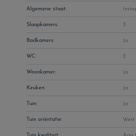
Algemene staat:
Insta
Slaapkamers:
3
Badkamers:
Ja
WC:
2
Woonkamer:
Ja
Keuken:
Ja
Tuin:
Ja
Tuin oriëntatie:
West
Tuin kwaliteit:
Aan 