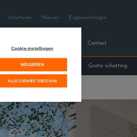
Vacatures
Nieuws
Eigenaarslogin
saties
Diensten
Over ons
Contact
Cookie-instellingen
WEIGEREN
09/279.76.73
Gratis schatting
ALLE COOKIES TOESTAAN