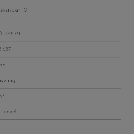
ekstraat 10
L11/9031
8.687
ng
aveling
m²
tioneel