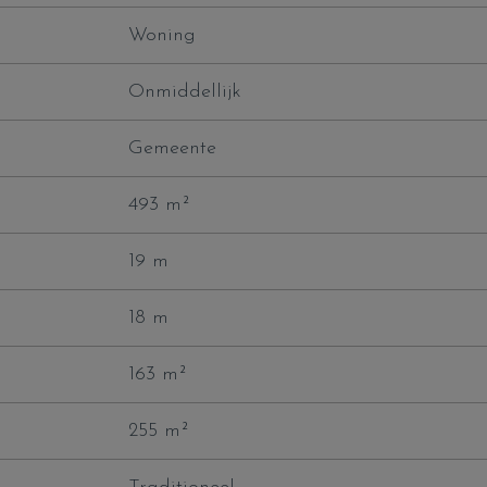
Woning
Onmiddellijk
Gemeente
493 m²
19 m
18 m
163 m²
255 m²