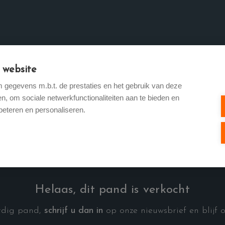
 website
 Verhuren
Te koop
Te huur
Buitenland
Reali
gegevens m.b.t. de prestaties en het gebruik van deze
, om sociale netwerkfunctionaliteiten aan te bieden en
beteren en personaliseren.
Helaas, dit pand is verkocht
ardig pand,
schrijf u dan in
op onze nieuwsbrief en blijf