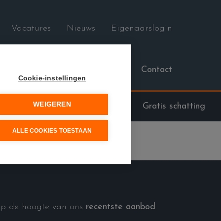
Vacatures
Nieuws
Eigenaarslogin
saties
Diensten
Over ons
Contact
Cookie-instellingen
WEIGEREN
09/279.76.73
Gratis schatting
ALLE COOKIES TOESTAAN
 op de hoogte van ons
recentste aanbod
.