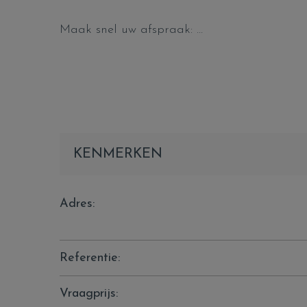
Maak snel uw afspraak:
Conny 0498/696563
Info@flameestate.be
KENMERKEN
Adres:
Referentie:
Vraagprijs: