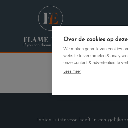
Menu overslaan en naar de inhoud gaan
Over de cookies op deze
Verkopen /
We maken gebruik van cookies om 
website te verzamelen & analyseren
onze content & advertenties te ver
Lees meer
Indien u interesse heeft in een gelijka