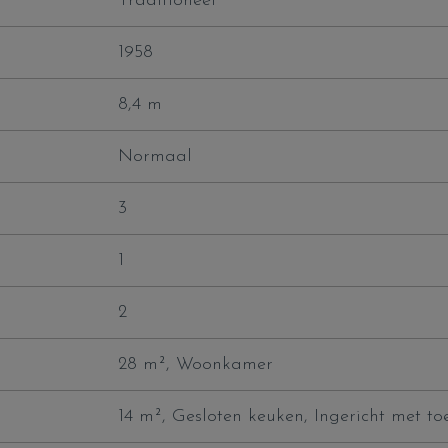
Traditioneel
1958
8,4 m
Normaal
3
1
2
28 m²
, Woonkamer
14 m²
, Gesloten keuken, Ingericht met toe