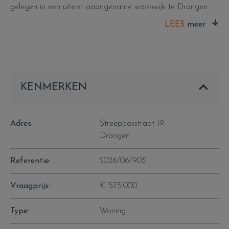
gelegen in een uiterst aaangename woonwijk te Drongen
biedt u een unieke kans om te wonen in een groene oase
LEES
op een boogscheut van Gent.
Op de benedenverdieping van de woning bevinden zich een
gastentoilet, een grote lichtrijke leefruimte met gezellige
haardcassette en aansluitend een ruime ingebouwde keuken
en veranda waar het ook op regenachtige dagen gezellig
KENMERKEN
vertoeven is. Vanuit de keuken heb je zicht op het overdekte
terras en de grote tuin. Aanpalend aan de keuken is er een
kleine berging voorzien en kan je rechtstreeks naar de
Adres:
Streepbosstraat 19
inpandige garage gaan die over de hele lengte van het huis
Drongen
loopt. Van hieruit kan je ook rechtstreeks de tuin in wat een
must is met kinderen in huis. Via de comfortabele houten
Referentie:
2026/06/9031
trap in de inkomhal kom je op de eerste verdieping die werd
voorzien van drie slaapkamers en een wasgelegenheid. Deze
Vraagprijs:
€ 575.000
badkamer omvat een tweede toilet, een douche, een ligbad,
urinoir en lavabomeubel. Het volledige perceel is omheind
Type:
Woning
en afsluitbaar met een ijzeren hek voor wie van veiligheid en
huisdieren houdt.