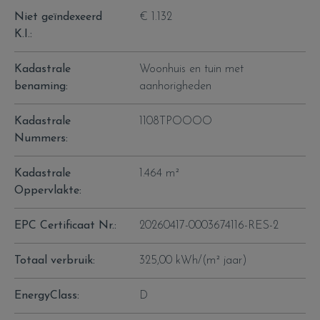
Niet geïndexeerd
€ 1.132
K.I.:
Kadastrale
Woonhuis en tuin met
benaming:
aanhorigheden
Kadastrale
1108TPOOOO
Nummers:
Kadastrale
1.464 m²
Oppervlakte:
EPC Certificaat Nr.:
20260417-0003674116-RES-2
Totaal verbruik:
325,00 kWh/(m² jaar)
EnergyClass:
D