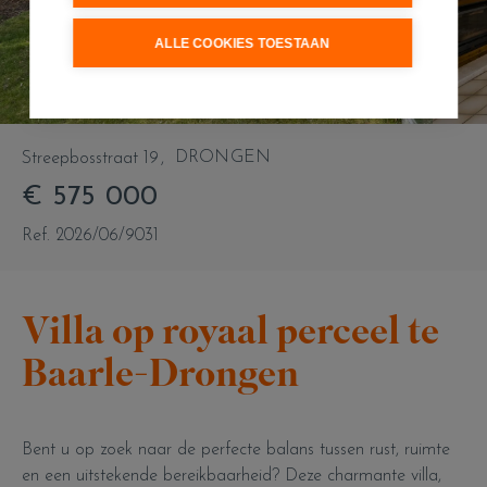
ALLE COOKIES TOESTAAN
DRONGEN
Streepbosstraat 19
€ 575 000
Ref. 2026/06/9031
Villa op royaal perceel te
Baarle-Drongen
Bent u op zoek naar de perfecte balans tussen rust, ruimte
en een uitstekende bereikbaarheid? Deze charmante villa,