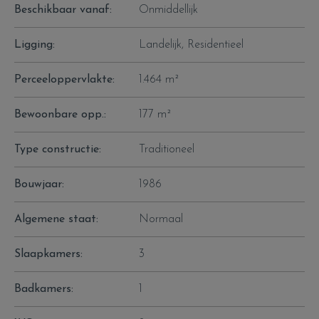
Beschikbaar vanaf:
Onmiddellijk
Richtprijs 575.000 euro
Ligging:
Landelijk, Residentieel
Voor meer info of een afspraak, contacteer Benedicte: via
Benedicte@flameestate.be of 0493/619 889
Perceeloppervlakte:
1.464 m²
Bewoonbare opp.:
177 m²
Type constructie:
Traditioneel
Bouwjaar:
1986
Algemene staat:
Normaal
Slaapkamers:
3
Badkamers:
1