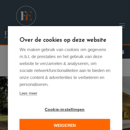
Menu overslaan en naar de inhoud gaan
Over de cookies op deze website
We maken gebruik van cookies om gegevens
m.b.t. de prestaties en het gebruik van deze
website te verzamelen & analyseren, om
sociale netwerkfunctionaliteiten aan te bieden en
onze content & advertenties te verbeteren en
personaliseren.
Lees meer
Cookie-instellingen
Previous
Nex
WEIGEREN