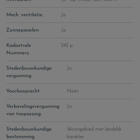
Mech. ventilatie :
Ja
Zonnepanelen:
Ja
Kadastrale
242 p
Nummers:
Stedenbouwkundige
Ja
vergunning:
Voorkooprecht:
Neen
Verkavelingsvergunning
Ja
van toepassing:
Stedenbouwkundige
Woongebied met landelijk
bestemming:
karakter