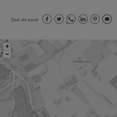
Deel dit pand
+
−