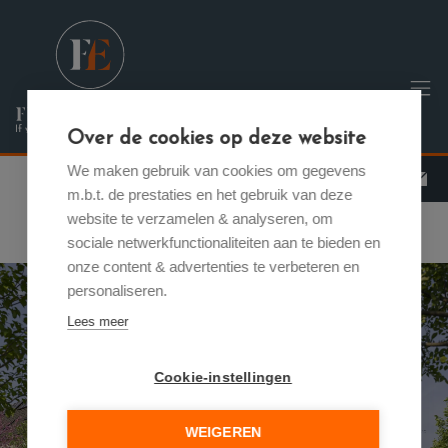
Menu overslaan en naar de inhoud gaan
Over de cookies op deze website
We maken gebruik van cookies om gegevens
m.b.t. de prestaties en het gebruik van deze
website te verzamelen & analyseren, om
sociale netwerkfunctionaliteiten aan te bieden en
onze content & advertenties te verbeteren en
personaliseren.
Lees meer
Cookie-instellingen
WEIGEREN