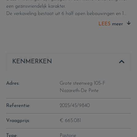
een gezinsvriendelijk karakter.
De verkaveling bestaat uit 6 half open bebouwingen en 1
open bebouwing.
LEES
De omgeving uitkijkend op het landelijk groen, zorgt voor de
welverdiende rust na een drukke dag.
De nabijheid van scholen, winkels, horeca en een station zijn
extra troeven.
De gemeenschappelijke tuinen zijn reeds gedeeltelijk
KENMERKEN
aangelegd en zorgen voor de nodige privacy. De privatieve
tuinen worden voorzien van een omheining en beplanting.
Adres:
Grote steenweg 105-F
Lot 105 F: is een moderne pastorij achtige woning voorzien
Nazareth-De Pinte
van alle hedendaags comfort.
Op het gelijkvloers beschikken we over een inkom met
Referentie:
2025/45/9840
gastentoilet en trap. De woonkamer en keuken kijken
volledig uit op het groen en geven directe toegang tot het
Vraagprijs:
€ 665.081
terras.
Op de 1e verdieping vinden we 3 slaapkamers, apart toilet
Type:
Pastorie