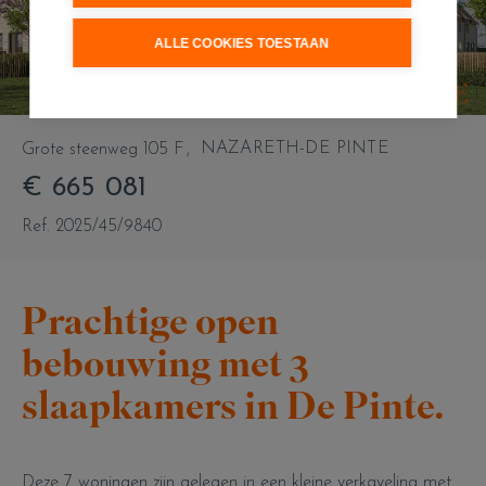
ALLE COOKIES TOESTAAN
NAZARETH-DE PINTE
Grote steenweg 105 F
€ 665 081
Ref. 2025/45/9840
Prachtige open
bebouwing met 3
slaapkamers in De Pinte.
Deze 7 woningen zijn gelegen in een kleine verkaveling met