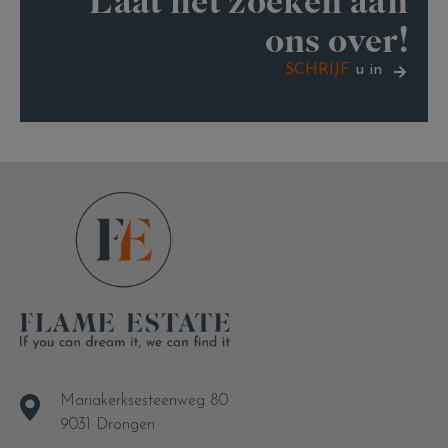
Laat het zoeken aan
ons over!
SCHRIJF
u in
Mariakerksesteenweg 80
9031 Drongen