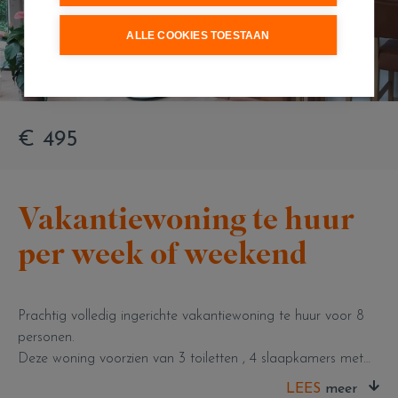
ALLE COOKIES TOESTAAN
€ 495
Vakantiewoning te huur
per week of weekend
Prachtig volledig ingerichte vakantiewoning te huur voor 8
personen.
Deze woning voorzien van 3 toiletten , 4 slaapkamers met
boxspring bedden, 2 badkamers , volledig ingerichte keuken
LEES