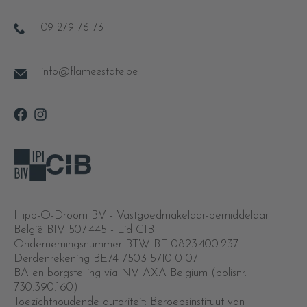
09 279 76 73
info@flameestate.be
Hipp-O-Droom BV - Vastgoedmakelaar-bemiddelaar
België BIV 507.445 - Lid CIB
Ondernemingsnummer BTW-BE 0823.400.237
Derdenrekening BE74 7503 5710 0107
BA en borgstelling via NV AXA Belgium (polisnr.
730.390.160)
Toezichthoudende autoriteit: Beroepsinstituut van