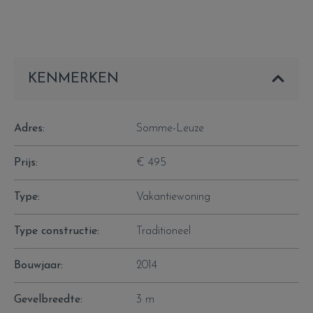
en tuin met lounge gedeelte geeft je de welverdiende rust.
te huur per week of weekend.
onze prijzen zijn alles inclusief. verwarming, schoonmaak,
internet, elektriciteit
KENMERKEN
Stuur gerust een mail naar info@flameestate.be er zijn nog
enkele weekends vrij dit jaar.
Adres:
Somme-Leuze
Prijs:
€ 495
Type:
Vakantiewoning
Type constructie:
Traditioneel
Bouwjaar:
2014
Gevelbreedte:
3 m